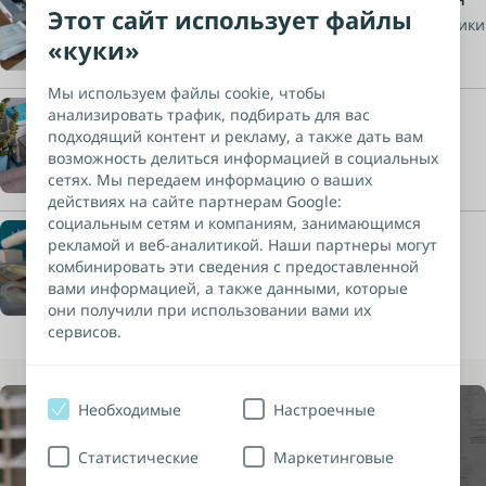
Этот сайт использует файлы
Катетеры для самокатетеризации, мочеприемники
«куки»
и другое
Мы используем файлы cookie, чтобы
анализировать трафик, подбирать для вас
Уход за кожей
подходящий контент и рекламу, а также дать вам
возможность делиться информацией в социальных
Очиститель для кожи и защитный крем
сетях. Мы передаем информацию о ваших
действиях на сайте партнерам Google:
социальным сетям и компаниям, занимающимся
Эндоскопическая урология
рекламой и веб-аналитикой. Наши партнеры могут
комбинировать эти сведения с предоставленной
Ознакомьтесь с продуктами для эндоурологии,
вами информацией, а также данными, которые
имплантатов и многим другим
они получили при использовании вами их
сервисов.
Необходимые
Настроечные
Статистические
Маркетинговые