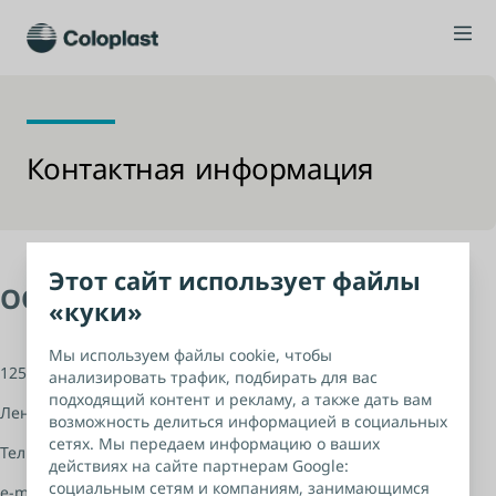
Контактная информация
Этот сайт использует файлы
ООО «Колопласт», Россия
«куки»
Мы используем файлы cookie, чтобы
125315, Москва
анализировать трафик, подбирать для вас
подходящий контент и рекламу, а также дать вам
Ленинградский пр-т 72 корп.2
возможность делиться информацией в социальных
сетях. Мы передаем информацию о ваших
Тел.:
+7 495 937 53 90
действиях на сайте партнерам Google:
социальным сетям и компаниям, занимающимся
e-mail:
info@coloplast.ru