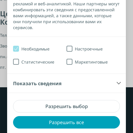
рекламой и веб-аналитикой. Наши партнеры могут
комбинировать эти сведения с предоставленной
Центр поддержки потребителей
вами информацией, а также данными, которые
Колопласт
они получили при использовании вами их
сервисов.
Тел.:
+8 800 700 11 26
Звонок бесплатный
Необходимые
Настроечные
пн.-чт. с 8:00 до 18:00
Статистические
Маркетинговые
пт. с 8:00 до 16:45
Показать сведения
Разрешить выбор
Разрешить все
Продукция