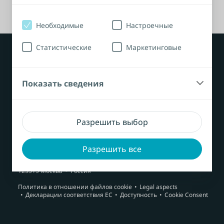
Необходимые
Настроечные
Статистические
Маркетинговые
Показать сведения
Продукция
Разрешить выбор
связаться с нами
Разрешить все
ООО "Колопласт"
Ленинградский пр-т, д. 72, к.2
125315
Москва
Россия
Политика в отношении файлов cookie
Legal aspects
Декларации соответствия ЕС
Доступность
Cookie Consent